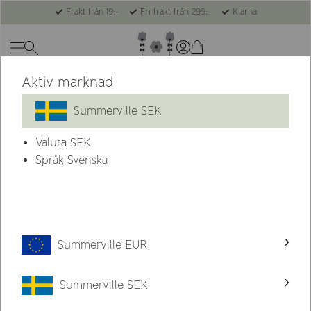
Frakt från 19:-
Fri frakt från 299:-
Klarna
Aktiv marknad
Summerville SEK
Valuta
SEK
Språk Svenska
Summerville EUR
Summerville SEK