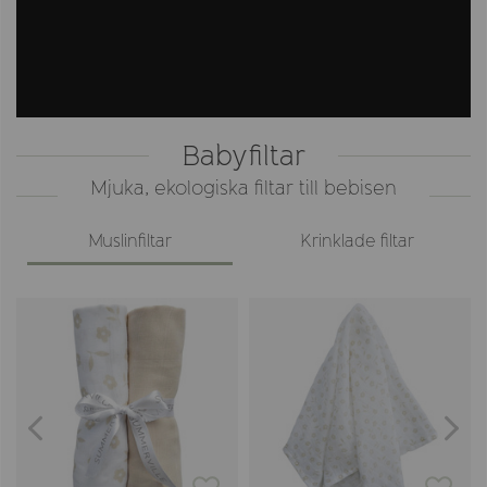
Babyfiltar
Mjuka, ekologiska filtar till bebisen
Muslinfiltar
Krinklade filtar