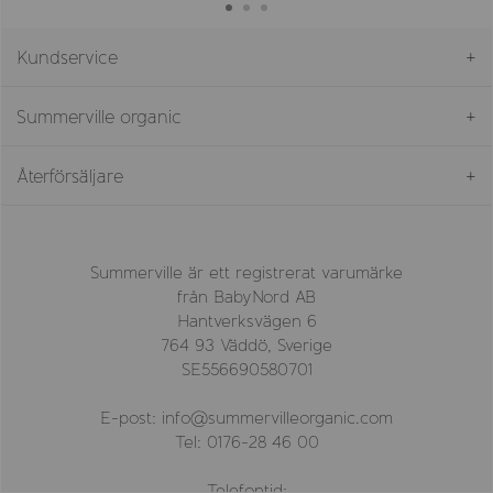
Kundservice
Summerville organic
Återförsäljare
Summerville är ett registrerat varumärke
från BabyNord AB
Hantverksvägen 6
764 93 Väddö, Sverige
SE556690580701
E-post: info@summervilleorganic.com
Tel: 0176-28 46 00
Telefontid: