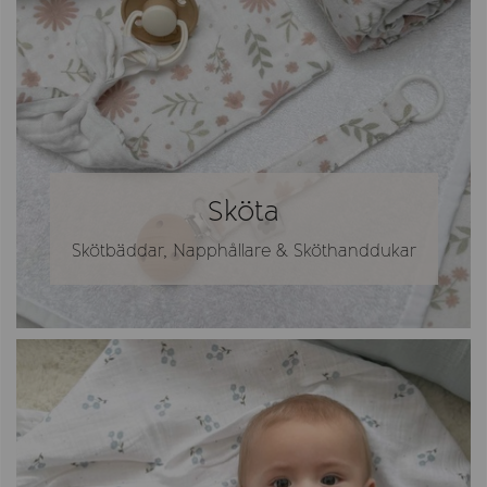
Sköta
Skötbäddar, Napphållare & Sköthanddukar