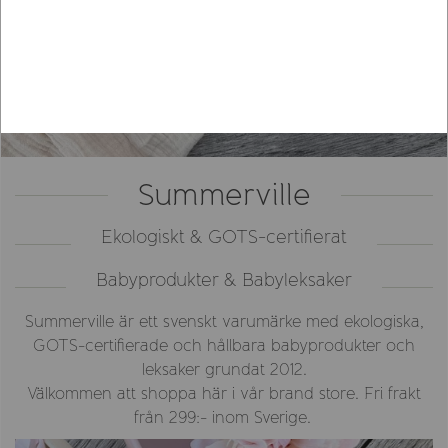
Summerville
Ekologiskt & GOTS-certifierat
Babyprodukter & Babyleksaker
Summerville är ett svenskt varumärke med ekologiska,
GOTS-certifierade och hållbara babyprodukter och
leksaker grundat 2012.
Välkommen att shoppa här i vår brand store. Fri frakt
från 299:- inom Sverige.