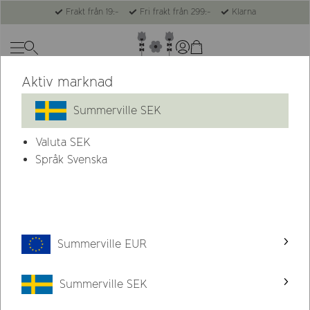
Frakt från 19:-
Fri frakt från 299:-
Klarna
Aktiv marknad
Summerville SEK
Valuta
SEK
Språk Svenska
Summerville EUR
Summerville SEK