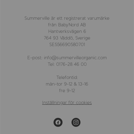
Summerville är ett registrerat varumärke
från BabyNord AB
Hantverksvägen 6
764 93 Väddö, Sverige
SE556690580701
E-post: info@summervilleorganic.com
Tel: 0176-28 46 00
Telefontid:
mån-tor 9-12 & 13-16
fre 9-12
Inställningar för cookies