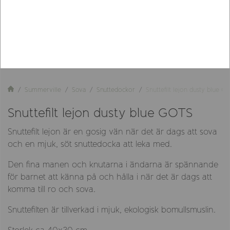
Summerville
Sova
Snuttedockor
Snuttefilt lejon dusty blue G
Snuttefilt lejon dusty blue GOTS
Snuttefilt lejon är en gosig vän när det är dags att sova
och en mjuk, söt snuttedocka att leka med.
Den fina manen och knutarna i ändarna är spännande
för barnet att känna på och hålla i när det är dags att
komma till ro och sova.
Snuttefilten är tillverkad i mjuk, ekologisk bomullsmuslin.