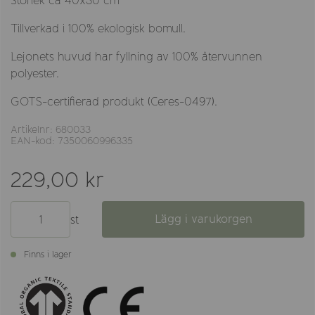
Storlek ca 40x30 cm
Tillverkad i 100% ekologisk bomull.
Lejonets huvud har fyllning av 100% återvunnen
polyester.
GOTS-certifierad produkt (Ceres-0497).
Artikelnr: 680033
EAN-kod: 7350060996335
229,00 kr
Lägg i varukorgen
st
Finns i lager