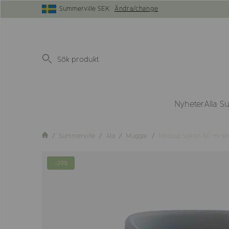
Summerville SEK
Ändra/change
Nyheter
Alla S
Summerville
Äta
Muggar
Minicup silikon 60 ml si
-39%