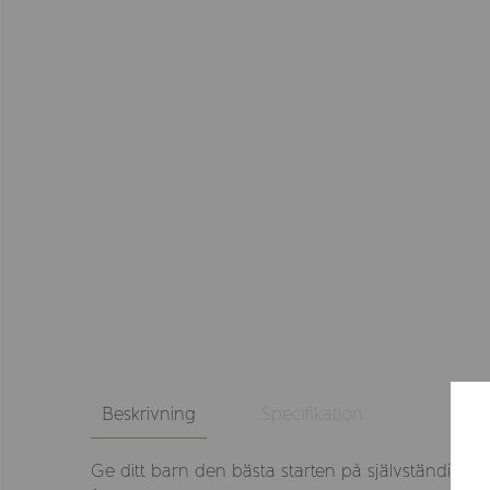
Beskrivning
Specifikation
Ge ditt barn den bästa starten på självständigt 