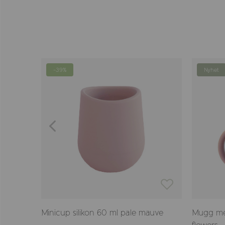
-39%
Nyhet
Minicup silikon 60 ml pale mauve
Mugg med