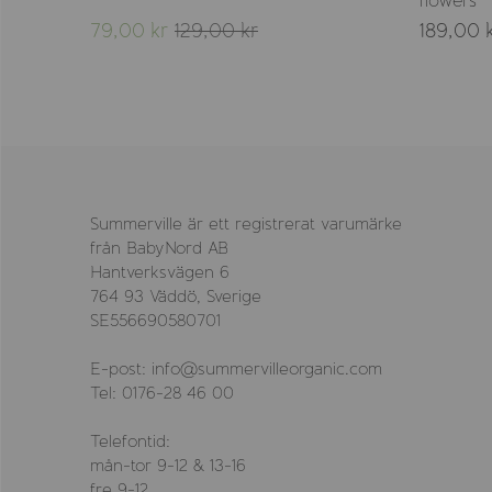
flowers
79,00 kr
129,00 kr
189,00 
Summerville är ett registrerat varumärke
från BabyNord AB
Hantverksvägen 6
764 93 Väddö, Sverige
SE556690580701
E-post: info@summervilleorganic.com
Tel: 0176-28 46 00
Telefontid:
mån-tor 9-12 & 13-16
fre 9-12