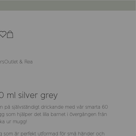
rs
Outlet & Rea
0 ml silver grey
en på självständigt drickande med vår smarta 60
 som hjälper det lilla barnet i övergången från
icka ur mugg!
g som är perfekt utformad för små händer och