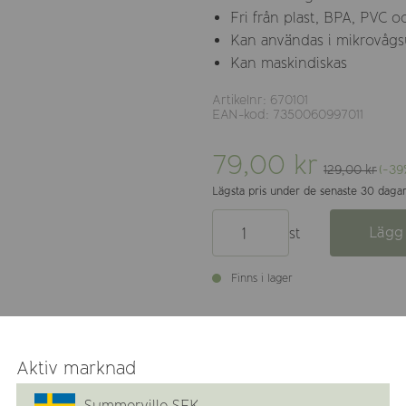
Fri från plast, BPA, PVC oc
Kan användas i mikrovågs
Kan maskindiskas
Artikelnr: 670101
EAN-kod: 7350060997011
79,00 kr
129,00 kr
(-39
Lägsta pris under de senaste 30 dagar
Lägg 
st
Finns i lager
Aktiv marknad
drickande med vår smarta 60 ml minicup – en träningsmugg so
Summerville SEK