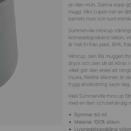
en liten mun. Denna kopp gör 
mugg. Mini cupen har en lät
barnets mun och som minska r
Summerville minicup tränings
livsmedelsgodkänd silikon, v
är helt fri från plast, BPA, f
Minicup, den lilla muggen fö
dryck och den tål att köras 
vilket gör den enkel att ren
mjuka, flexibla silikonen ä
trygg användning varje dag.
Med Summerville minicup får 
med en liten och behändig m
Rymmer 60 ml
Material: 100% silikon
Livsmedelsgodkänd silik