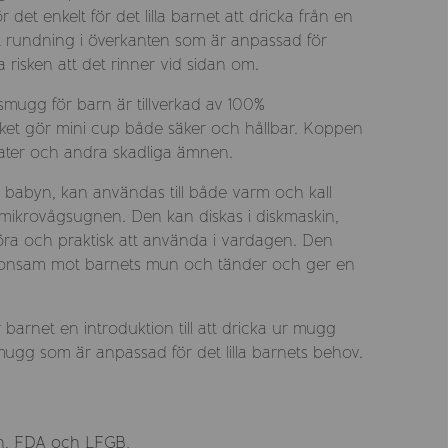
det enkelt för det lilla barnet att dricka från en
t rundning i överkanten som är anpassad för
isken att det rinner vid sidan om.
mugg för barn är tillverkad av 100%
ilket gör mini cup både säker och hållbar. Koppen
talater och andra skadliga ämnen.
r babyn, kan användas till både varm och kall
i mikrovågsugnen. Den kan diskas i diskmaskin,
göra och praktisk att använda i vardagen. Den
r skonsam mot barnets mun och tänder och ger en
barnet en introduktion till att dricka ur mugg
ugg som är anpassad för det lilla barnets behov.
on, FDA och LFGB.