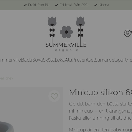
Frakt från 19:-
Fri frakt från 299:-
Klarna
ummerville
Bada
Sova
Sköta
Leka
Äta
Presentset
Samarbetspartne
lver grey
Minicup silikon 6
Ge ditt barn den bästa start
ml minicup – en träningsmugg
flaska eller amning till att dr
Minicup är en liten babymug