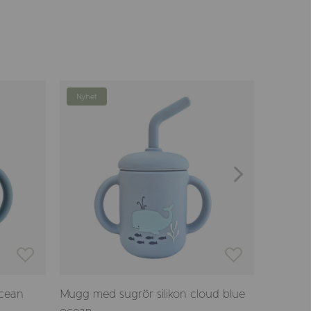
Nyhet
ocean
Mugg med sugrör silikon cloud blue
Mugg med