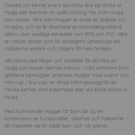
Oavsett om barnet precis ska börja lära sig dricka ur
mugg eller behöver en spillfri lösning, har vi en mugg
som passar. Våra barnmuggar är enkla att greppa och
rengöra, och de är tillverkade av livsmedelsgodkänd
silikon, utan skadliga kemikalier som BPA och PVC. Med
en robust design som tål vardagens utmaningar blir
måltiderna enklare och roligare för hela familjen.
Välj bland olika färger och modeller för att hitta en
mugg som passar barnets behovs. I vårt sortiment finns
spillsäkra pipmuggar, praktiska muggar med sugrör och
mini cup / tiny cup, en första träningsmugg för de
minsta barnen som koppmatas eller ska börja dricka ur
mugg.
Med Summerville muggar för barn får du en
kombination av funktionalitet, säkerhet och hållbarhet –
ett medvetet val för både barn och vår planet.