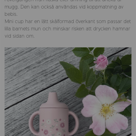
mugg. Den kan också användas vid koppmatning av
bebis.
Mini cup har en lätt skålformad överkant som passar det
lilla barnets mun och minskar risken att drycken hamnar
vid sidan om.