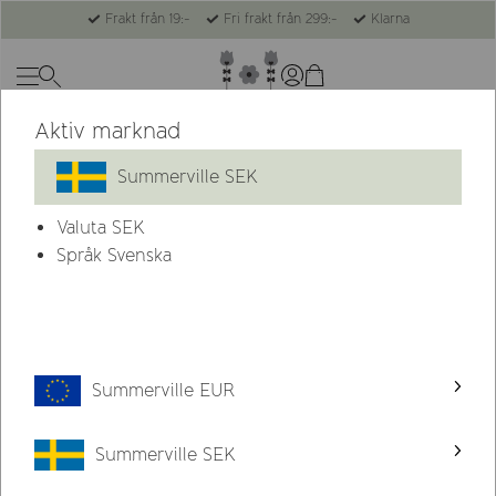
Frakt från 19:-
Fri frakt från 299:-
Klarna
Aktiv marknad
Summerville
Äta
Muggar
Summerville SEK
Valuta
SEK
Språk Svenska
Summerville EUR
Summerville SEK