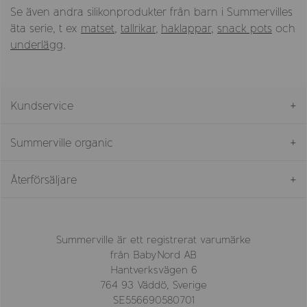
Se även andra silikonprodukter från barn i Summervilles
äta serie, t ex
matset
,
tallrikar
,
haklappar
,
snack pots
och
underlägg
.
Kundservice
Summerville organic
Återförsäljare
Summerville är ett registrerat varumärke
från BabyNord AB
Hantverksvägen 6
764 93 Väddö, Sverige
SE556690580701