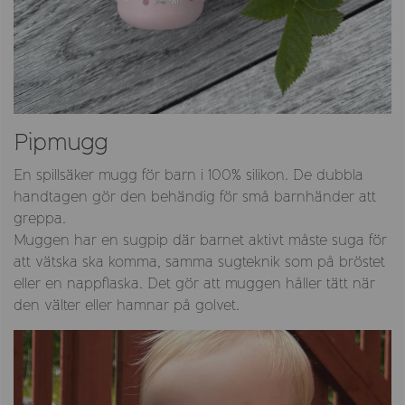
Pipmugg
En spillsäker mugg för barn i 100% silikon. De dubbla
handtagen gör den behändig för små barnhänder att
greppa.
Muggen har en sugpip där barnet aktivt måste suga för
att vätska ska komma, samma sugteknik som på bröstet
eller en nappflaska. Det gör att muggen håller tätt när
den välter eller hamnar på golvet.