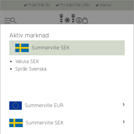
Frakt från 19:-
Fri frakt från 299:-
Klarna
Aktiv marknad
Summerville SEK
Valuta
SEK
Språk Svenska
Summerville EUR
Summerville SEK