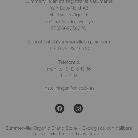
Summerville är ett registrerat varumärke
från BabyNord AB
Hantverksvägen 6
764 93 Väddö, Sverige
SE556690580701
E-post: info@summervilleorganic.com
Tel: 0176-28 46 00
Telefontid:
mån-tor 9-12 & 13-16
fre 9-12
Inställningar för cookies
Summerville Organic Brand Store - Ekologiska och hållbara
babyprodukter och babyleksaker.