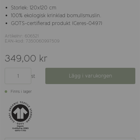
Storlek: 120x120 cm
100% ekologisk krinklad bomullsmuslin.
GOTS-certifierad produkt (Ceres-0497)
Artikelnr: 606521
EAN-kod: 7350060997509
349,00 kr
Lägg i varukorgen
st
Finns i lager