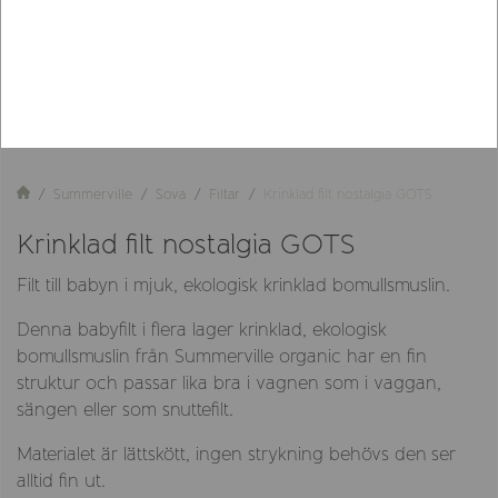
Summerville
Sova
Filtar
Krinklad filt nostalgia GOTS
Krinklad filt nostalgia GOTS
Filt till babyn i mjuk, ekologisk krinklad bomullsmuslin.
Denna babyfilt i flera lager krinklad, ekologisk
bomullsmuslin från Summerville organic har en fin
struktur och passar lika bra i vagnen som i vaggan,
sängen eller som snuttefilt.
Materialet är lättskött, ingen strykning behövs den ser
alltid fin ut.