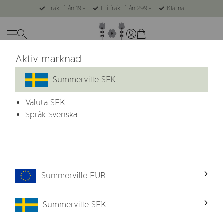
Frakt från 19:-
Fri frakt från 299:-
Klarna
Aktiv marknad
Summerville SEK
Valuta
SEK
Språk Svenska
Summerville EUR
Summerville SEK