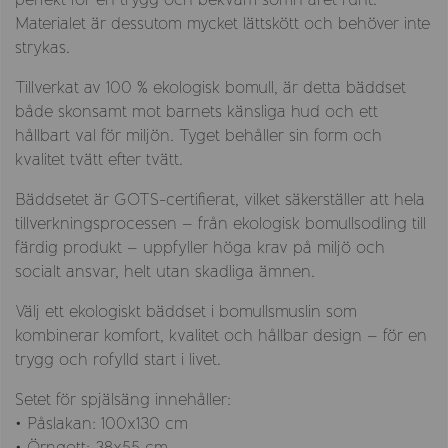
Materialet är dessutom mycket lättskött och behöver inte
strykas.
Tillverkat av 100 % ekologisk bomull, är detta bäddset
både skonsamt mot barnets känsliga hud och ett
hållbart val för miljön. Tyget behåller sin form och
kvalitet tvätt efter tvätt.
Bäddsetet är GOTS-certifierat, vilket säkerställer att hela
tillverkningsprocessen – från ekologisk bomullsodling till
färdig produkt – uppfyller höga krav på miljö och
socialt ansvar, helt utan skadliga ämnen.
Välj ett ekologiskt bäddset i bomullsmuslin som
kombinerar komfort, kvalitet och hållbar design – för en
trygg och rofylld start i livet.
Setet för spjälsäng innehåller:
• Påslakan: 100x130 cm
• Örngott: 38x55 cm