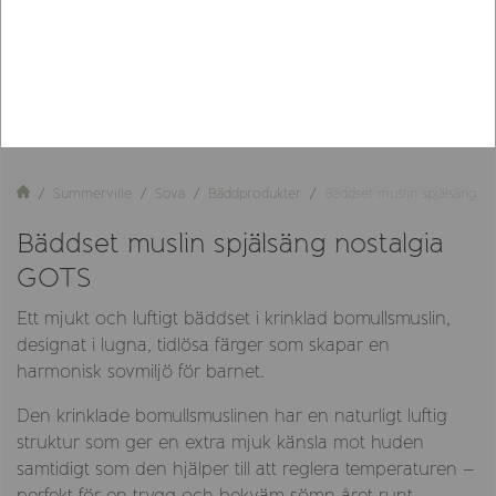
Summerville
Sova
Bäddprodukter
Bäddset muslin spjälsäng n
Bäddset muslin spjälsäng nostalgia
GOTS
Ett mjukt och luftigt bäddset i krinklad bomullsmuslin,
designat i lugna, tidlösa färger som skapar en
harmonisk sovmiljö för barnet.
Den krinklade bomullsmuslinen har en naturligt luftig
struktur som ger en extra mjuk känsla mot huden
samtidigt som den hjälper till att reglera temperaturen –
perfekt för en trygg och bekväm sömn året runt.