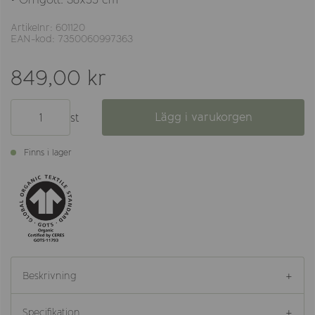
Artikelnr: 601120
EAN-kod: 7350060997363
849,00 kr
Lägg i varukorgen
st
Finns i lager
Beskrivning
Specifikation