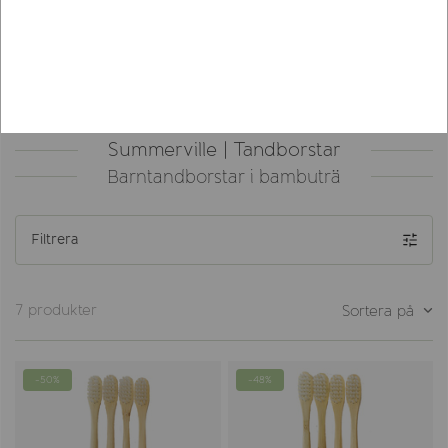
Summerville | Tandborstar
Barntandborstar i bambuträ
Filtrera
7 produkter
Sortera på
-50%
-48%