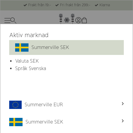
Frakt från 19:-
Fri frakt från 299:-
Klarna
Aktiv marknad
Summerville
Sköta
Tandborstar
Summerville SEK
Valuta
SEK
Språk Svenska
Summerville EUR
Summerville SEK