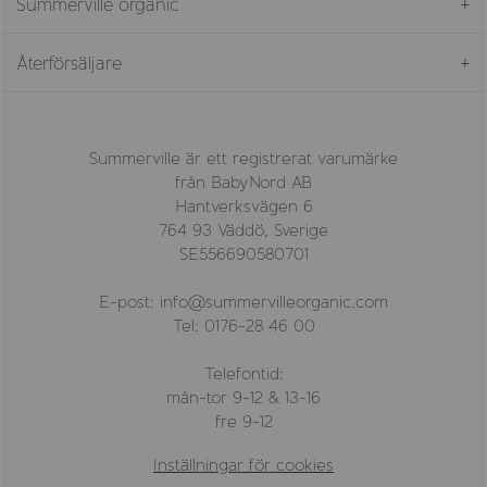
Summerville organic
Återförsäljare
Summerville är ett registrerat varumärke
från BabyNord AB
Hantverksvägen 6
764 93 Väddö, Sverige
SE556690580701
E-post: info@summervilleorganic.com
Tel: 0176-28 46 00
Telefontid:
mån-tor 9-12 & 13-16
fre 9-12
Inställningar för cookies