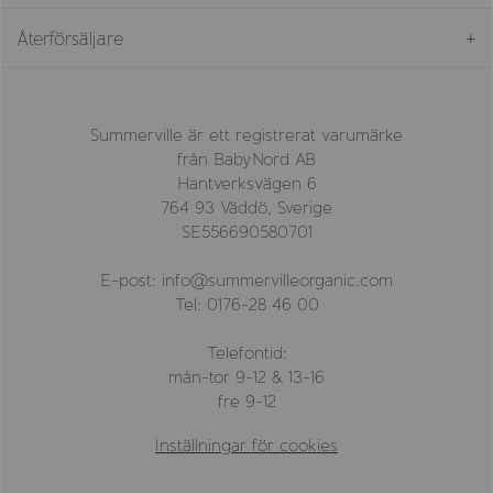
Återförsäljare
Summerville är ett registrerat varumärke
från BabyNord AB
Hantverksvägen 6
764 93 Väddö, Sverige
SE556690580701
E-post: info@summervilleorganic.com
Tel: 0176-28 46 00
Telefontid:
mån-tor 9-12 & 13-16
fre 9-12
Inställningar för cookies