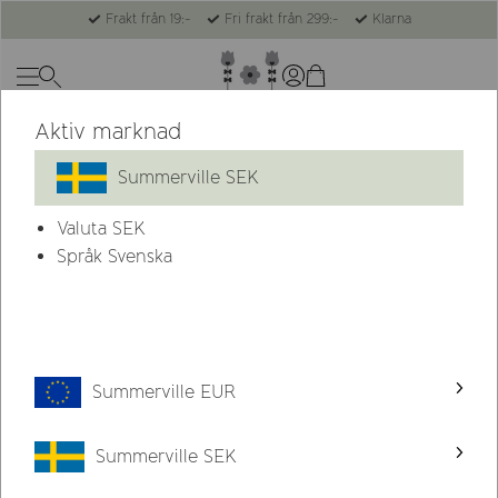
Frakt från 19:-
Fri frakt från 299:-
Klarna
Aktiv marknad
Summerville SEK
Valuta
SEK
Språk Svenska
Summerville EUR
Summerville SEK