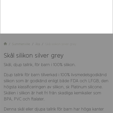
Summerville
Äta
Skål silikon silver grey
Skål silikon silver grey
Skål, djup tallrik, för barn i 100% silikon.
Djup tallrik för barn tillverkad i 100% livsmedelsgodkänd
silikon som är godkänd enligt både FDA och LFGB, den
högsta klassificeringen av silikon, sk Platinum silicone.
Skålen i silikon är helt fri från skadliga kemikalier som
BPA, PVC och ftalater.
Denna skål eller djupa tallrik för barn har höga kanter