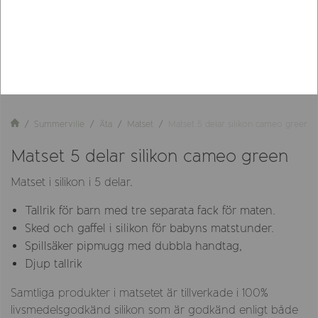
Summerville
Äta
Matset
Matset 5 delar silikon cameo green
Matset 5 delar silikon cameo green
Matset i silikon i 5 delar.
Tallrik för barn med tre separata fack för maten.
Sked och gaffel i silikon för babyns matstunder.
Spillsäker pipmugg med dubbla handtag,
Djup tallrik
Samtliga produkter i matsetet är tillverkade i 100%
livsmedelsgodkänd silikon som är godkänd enligt både