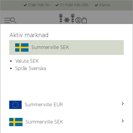
Frakt från 19:-
Fri frakt från 299:-
Klarna
Aktiv marknad
Summerville SEK
Valuta
SEK
Språk Svenska
Summerville EUR
Summerville SEK