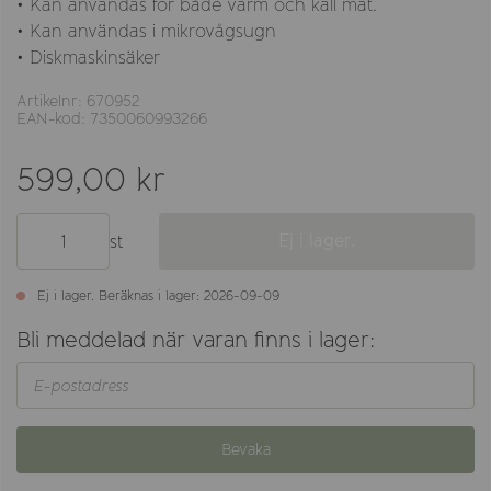
• Kan användas för både varm och kall mat.
• Kan användas i mikrovågsugn
• Diskmaskinsäker
Artikelnr: 670952
EAN-kod: 7350060993266
599,00 kr
Ej i lager.
st
Ej i lager. Beräknas i lager: 2026-09-09
Bli meddelad när varan finns i lager:
Bevaka