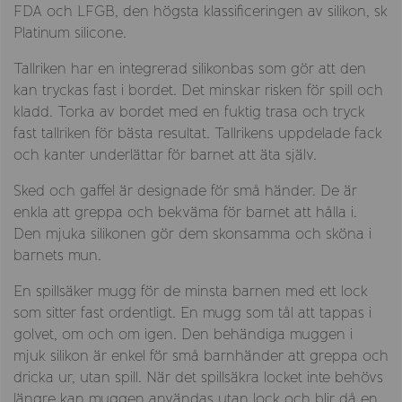
FDA och LFGB, den högsta klassificeringen av silikon, sk
Platinum silicone.
Tallriken har en integrerad silikonbas som gör att den
kan tryckas fast i bordet. Det minskar risken för spill och
kladd. Torka av bordet med en fuktig trasa och tryck
fast tallriken för bästa resultat. Tallrikens uppdelade fack
och kanter underlättar för barnet att äta själv.
Sked och gaffel är designade för små händer. De är
enkla att greppa och bekväma för barnet att hålla i.
Den mjuka silikonen gör dem skonsamma och sköna i
barnets mun.
En spillsäker mugg för de minsta barnen med ett lock
som sitter fast ordentligt. En mugg som tål att tappas i
golvet, om och om igen. Den behändiga muggen i
mjuk silikon är enkel för små barnhänder att greppa och
dricka ur, utan spill. När det spillsäkra locket inte behövs
längre kan muggen användas utan lock och blir då en