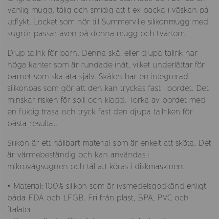
vanlig mugg, tålig och smidig att t ex packa i väskan på
utflykt. Locket som hör till Summerville silikonmugg med
sugrör passar även på denna mugg och tvärtom.
Djup tallrik för barn. Denna skål eller djupa tallrik har
höga kanter som är rundade inåt, vilket underlättar för
barnet som ska äta själv. Skålen har en integrerad
silikonbas som gör att den kan tryckas fast i bordet. Det
minskar risken för spill och kladd. Torka av bordet med
en fuktig trasa och tryck fast den djupa tallriken för
bästa resultat.
Silikon är ett hållbart material som är enkelt att sköta. Det
är värmebeständig och kan användas i
mikrovågsugnen och tål att köras i diskmaskinen.
• Material: 100% silikon som är ivsmedelsgodkänd enligt
båda FDA och LFGB. Fri från plast, BPA, PVC och
ftalater