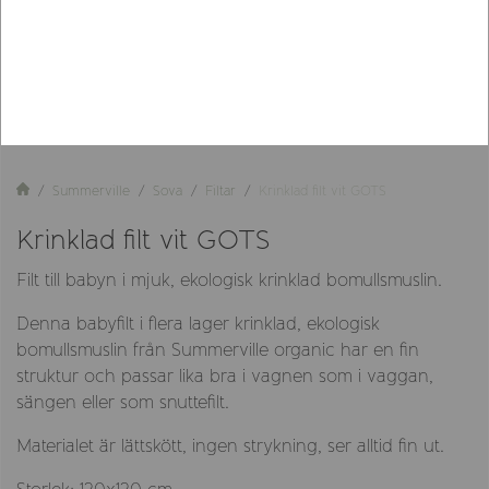
Summerville
Sova
Filtar
Krinklad filt vit GOTS
Krinklad filt vit GOTS
Filt till babyn i mjuk, ekologisk krinklad bomullsmuslin.
Denna babyfilt i flera lager krinklad, ekologisk
bomullsmuslin från Summerville organic har en fin
struktur och passar lika bra i vagnen som i vaggan,
sängen eller som snuttefilt.
Materialet är lättskött, ingen strykning, ser alltid fin ut.