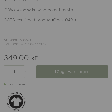
Storlek: 120x120 cm
100% ekologisk krinklad bomullsmuslin.
GOTS-certifierad produkt (Ceres-0497)
Artikelnr: 606500
EAN-kod: 7350060995093
349,00 kr
Lägg i varukorgen
st
Finns i lager