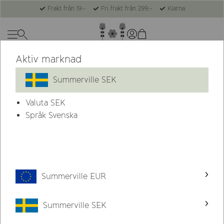
Frakt från 19:-
Fri frakt från 299:-
Klarna
Aktiv marknad
Summerville SEK
Valuta
SEK
Språk Svenska
Summerville EUR
Summerville SEK