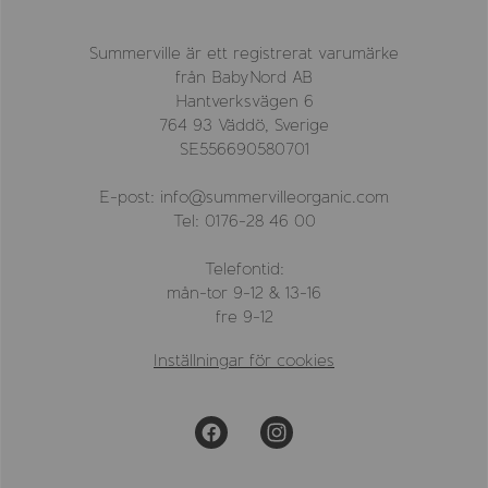
Summerville är ett registrerat varumärke
från BabyNord AB
Hantverksvägen 6
764 93 Väddö, Sverige
SE556690580701
E-post: info@summervilleorganic.com
Tel: 0176-28 46 00
Telefontid:
mån-tor 9-12 & 13-16
fre 9-12
Inställningar för cookies