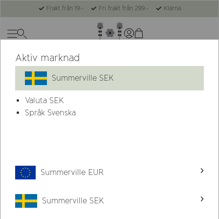
Frakt från 19:-
Fri frakt från 299:-
Klarna
Aktiv marknad
Summerville SEK
Valuta
SEK
Språk Svenska
Summerville EUR
Summerville SEK