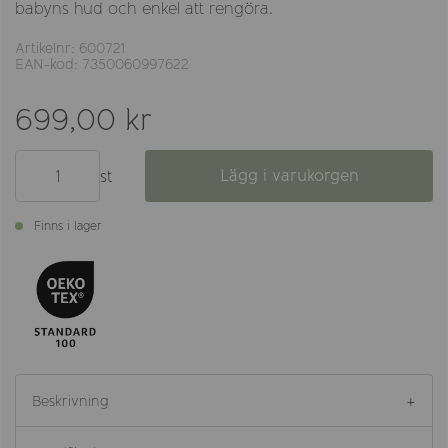
babyns hud och enkel att rengöra.
Artikelnr: 600721
EAN-kod: 7350060997622
699,00 kr
Lägg i varukorgen
st
Finns i lager
Beskrivning