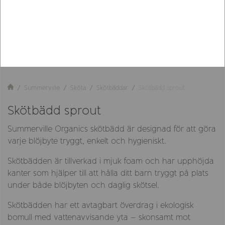
Summerville
Sköta
Skötbäddar
Skötbädd sprout
Skötbädd sprout
Summerville Organics skötbädd är designad för att göra
varje blöjbyte tryggt, enkelt och hygieniskt.
Skötbädden är tillverkad i mjuk foam och har upphöjda
kanter som hjälper till att hålla ditt barn tryggt på plats
under både blöjbyten och daglig skötsel.
Skötbädden har ett avtagbart överdrag i ekologisk
bomull med vattenavvisande yta – skonsamt mot