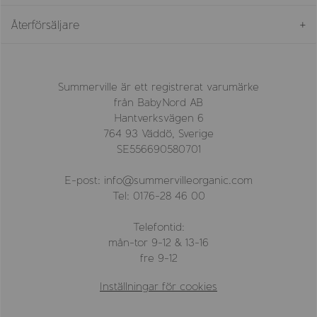
Återförsäljare
Summerville är ett registrerat varumärke
från BabyNord AB
Hantverksvägen 6
764 93 Väddö, Sverige
SE556690580701
E-post: info@summervilleorganic.com
Tel: 0176-28 46 00
Telefontid:
mån-tor 9-12 & 13-16
fre 9-12
Inställningar för cookies