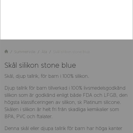
Summerville
Äta
Skål silikon stone blue
Skål silikon stone blue
Skål, djup tallrik, för barn i 100% silikon.
Djup tallrik för barn tillverkad i 100% livsmedelsgodkänd
silikon som är godkänd enligt både FDA och LFGB, den
högsta klassificeringen av silikon, sk Platinum silicone.
Skålen i silikon är helt fri från skadliga kemikalier som
BPA, PVC och ftalater.
Denna skål eller djupa tallrik för barn har höga kanter