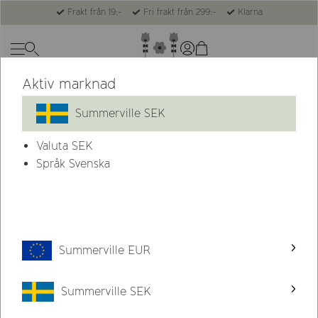
Frakt från 19:-
Fri frakt från 299:-
Klarna
Aktiv marknad
Summerville SEK
Valuta
SEK
Språk Svenska
Summerville EUR
Summerville SEK