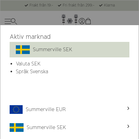
Frakt från 19:-
Fri frakt från 299:-
Klarna
Aktiv marknad
Summerville SEK
Valuta
SEK
Språk Svenska
Summerville EUR
Summerville SEK