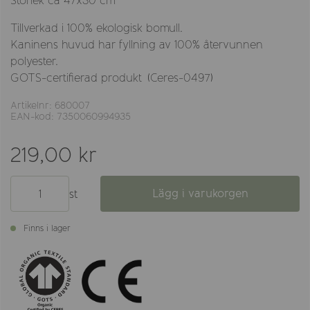
Storlek ca 47x30 cm
Tillverkad i 100% ekologisk bomull.
Kaninens huvud har fyllning av 100% återvunnen
polyester.
GOTS-certifierad produkt (Ceres-0497)
Artikelnr: 680007
EAN-kod: 7350060994935
219,00 kr
Lägg i varukorgen
st
Finns i lager