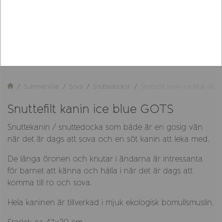
Summerville
Sova
Snuttedockor
Snuttefilt kanin ice blue GOT
Snuttefilt kanin ice blue GOTS
Snuttekanin / snuttedocka som både är en gosig vän
när det är dags att sova och en söt kanin att leka med.
De långa öronen och knutar i ändarna är intressanta
för barnet att känna och hålla i när det är dags att
komma till ro och sova.
Hela kaninen är tillverkad i mjuk ekologisk bomullsmuslin.