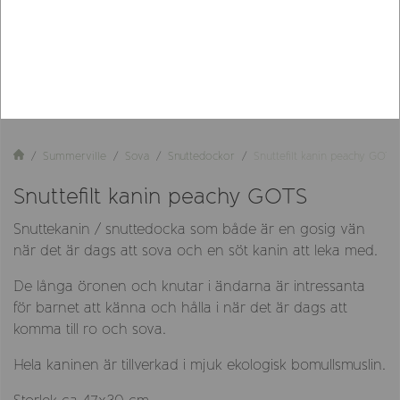
Summerville
Sova
Snuttedockor
Snuttefilt kanin peachy GOTS
Snuttefilt kanin peachy GOTS
Snuttekanin / snuttedocka som både är en gosig vän
när det är dags att sova och en söt kanin att leka med.
De långa öronen och knutar i ändarna är intressanta
för barnet att känna och hålla i när det är dags att
komma till ro och sova.
Hela kaninen är tillverkad i mjuk ekologisk bomullsmuslin.