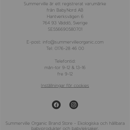
Summerville är ett registrerat varumärke
från BabyNord AB
Hantverksvägen 6
764 93 Väddö, Sverige
SE556690580701
E-post: info@summervilleorganic.com
Tel: 0176-28 46 00
Telefontid:
mån-tor 9-12 & 13-16
fre 9-12
Inställningar för cookies
Summerville Organic Brand Store - Ekologiska och hållbara
babyprodukter och babyleksaker.