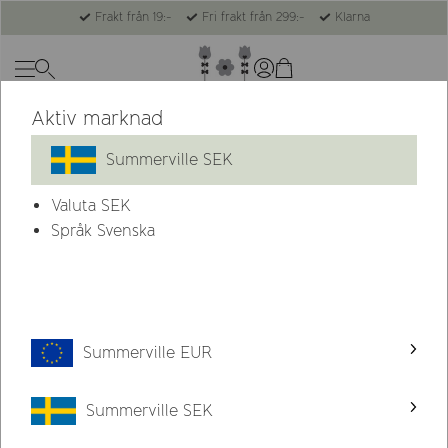
Frakt från 19:-
Fri frakt från 299:-
Klarna
Aktiv marknad
Summerville SEK
Valuta
SEK
Språk Svenska
Summerville EUR
Summerville SEK