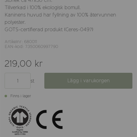
Storlek ca 47x30 cm.
Tillverkad i 100% ekologisk bomull.
Kaninens huvud har fyllning av 100% återvunnen
polyester.
GOTS-certifierad produkt (Ceres-0497)
Artikelnr: 680011
EAN-kod: 7350060997790
219,00 kr
Lägg i varukorgen
st
Finns i lager