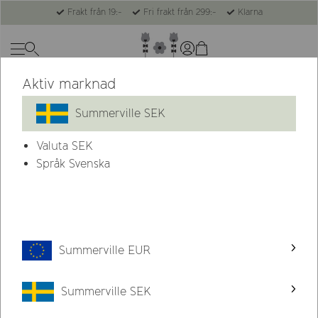
Frakt från 19:-
Fri frakt från 299:-
Klarna
Aktiv marknad
-28%
Summerville SEK
Valuta
SEK
Språk Svenska
Summerville EUR
Summerville SEK