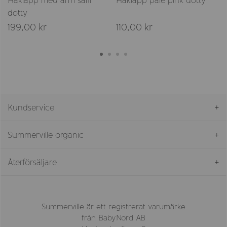
Haklapp med ärm safir
Haklapp pale pink dotty
dotty
199,00 kr
110,00 kr
Kundservice
Summerville organic
Återförsäljare
Summerville är ett registrerat varumärke
från BabyNord AB