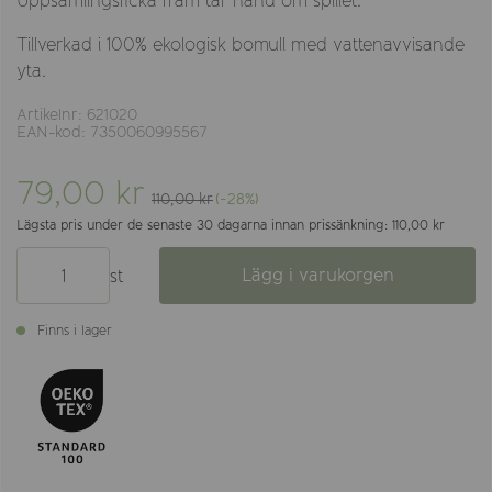
Uppsamlingsficka fram tar hand om spillet.
Tillverkad i 100% ekologisk bomull med vattenavvisande
yta.
Artikelnr: 621020
EAN-kod: 7350060995567
79,00 kr
110,00 kr
(-28%)
Lägsta pris under de senaste 30 dagarna innan prissänkning: 110,00 kr
Lägg i varukorgen
st
Finns i lager