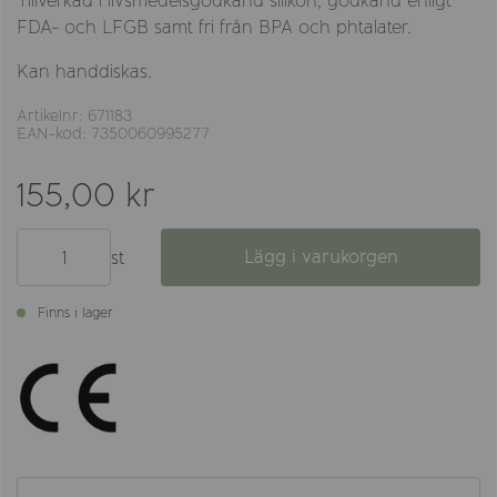
Tillverkad i livsmedelsgodkänd silikon, godkänd enligt
FDA- och LFGB samt fri från BPA och phtalater.
Kan handdiskas.
Artikelnr: 671183
EAN-kod: 7350060995277
155,00 kr
Lägg i varukorgen
st
Finns i lager