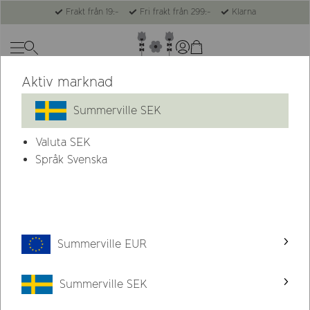
Frakt från 19:-
Fri frakt från 299:-
Klarna
Aktiv marknad
Summerville SEK
Valuta
SEK
Språk Svenska
Summerville EUR
Summerville SEK