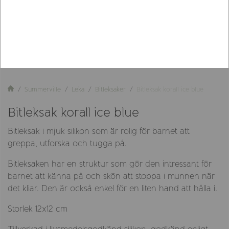
Summerville
Leka
Bitleksaker
Bitleksak korall ice blue
Bitleksak korall ice blue
Bitleksak i mjuk silikon som är rolig för barnet att
greppa, utforska och tugga på.
Bitleksaken har en struktur som gör den intressant för
barnet att känna på och skön att stoppa i munnen när
det kliar. Den är också enkel för en liten hand att hålla i.
Storlek 12x12 cm