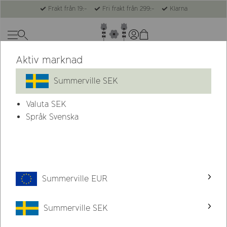
Frakt från 19:-
Fri frakt från 299:-
Klarna
Aktiv marknad
Summerville SEK
Valuta
SEK
Språk Svenska
Summerville EUR
Summerville SEK