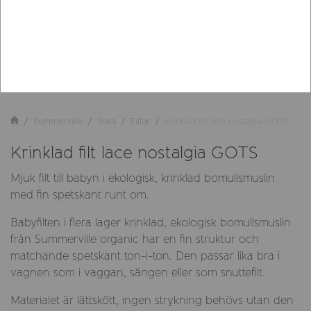
Summerville
Sova
Filtar
Krinklad filt lace nostalgia GOTS
Krinklad filt lace nostalgia GOTS
Mjuk filt till babyn i ekologisk, krinklad bomullsmuslin
med fin spetskant runt om.
Babyfilten i flera lager krinklad, ekologisk bomullsmuslin
från Summerville organic har en fin struktur och
matchande spetskant ton-i-ton. Den passar lika bra i
vagnen som i vaggan, sängen eller som snuttefilt.
Materialet är lättskött, ingen strykning behövs utan den