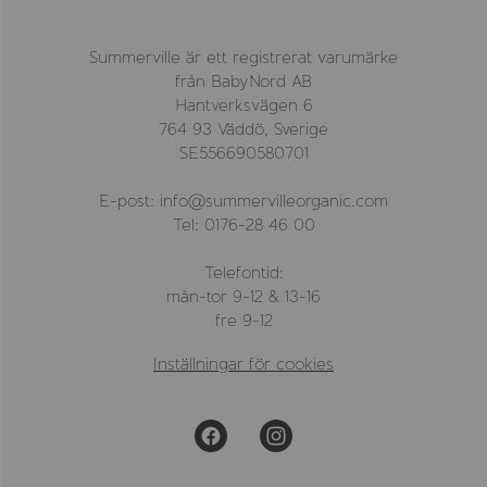
Summerville är ett registrerat varumärke
från BabyNord AB
Hantverksvägen 6
764 93 Väddö, Sverige
SE556690580701
E-post: info@summervilleorganic.com
Tel: 0176-28 46 00
Telefontid:
mån-tor 9-12 & 13-16
fre 9-12
Inställningar för cookies