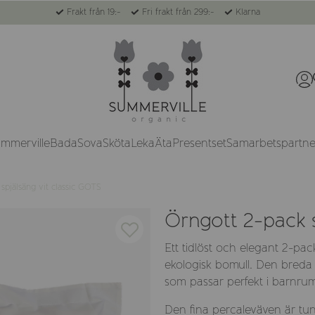
Frakt från 19:-
Fri frakt från 299:-
Klarna
ummerville
Bada
Sova
Sköta
Leka
Äta
Presentset
Samarbetspartne
spjälsäng vit classic GOTS
Örngott 2-pack s
Ett tidlöst och elegant 2-pack
ekologisk bomull. Den breda 
som passar perfekt i barnru
Den fina percaleväven är tunn