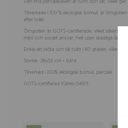
Den fina percaleväven är tunn och tät, vilket ger
Tillverkade i 100 % ekologisk bomull, är örngotten
efter tvätt.
Örngotten är GOTS-certifierade, vilket säkerställe
miljö och socialt ansvar, helt utan skadliga ämne
Enkla att sköta och tål tvätt i 60 grader, vilket 
Storlek: 38x55 cm + bård
Tillverkad i 100% ekologisk bomull, percale
GOTS-certifierad (Ceres-0497)