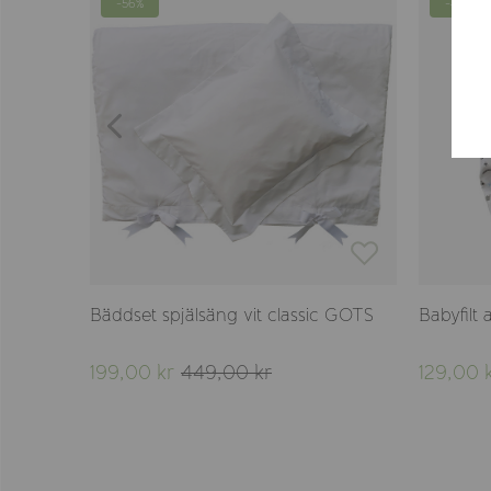
-56%
-48%
OTS
Bäddset spjälsäng vit classic GOTS
Babyfilt
199,00 kr
449,00 kr
129,00 