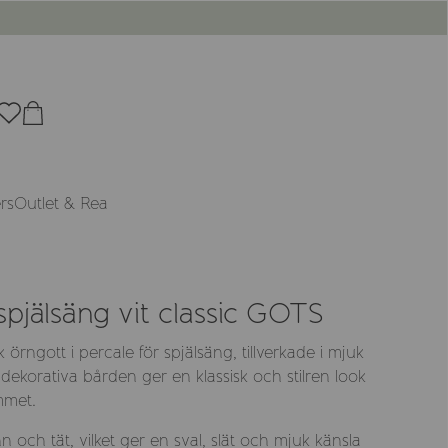
rs
Outlet & Rea
pjälsäng vit classic GOTS
 örngott i percale för spjälsäng, tillverkade i mjuk
dekorativa bården ger en klassisk och stilren look
mmet.
 och tät, vilket ger en sval, slät och mjuk känsla