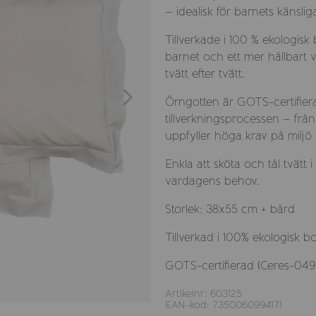
– idealisk för barnets känsl
Tillverkade i 100 % ekologi
barnet och ett mer hållbart val
tvätt efter tvätt.
Örngotten är GOTS-certifierade
tillverkningsprocessen – från
uppfyller höga krav på miljö
Enkla att sköta och tål tvätt 
vardagens behov.
Storlek: 38x55 cm + bård
Tillverkad i 100% ekologisk b
GOTS-certifierad (Ceres-049
Artikelnr: 603125
EAN-kod: 7350060994171