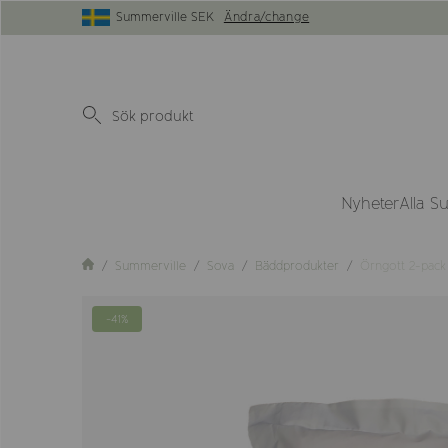
Summerville SEK
Ändra/change
Nyheter
Alla S
Summerville
Sova
Bäddprodukter
Örngott 2-pack 
-41%