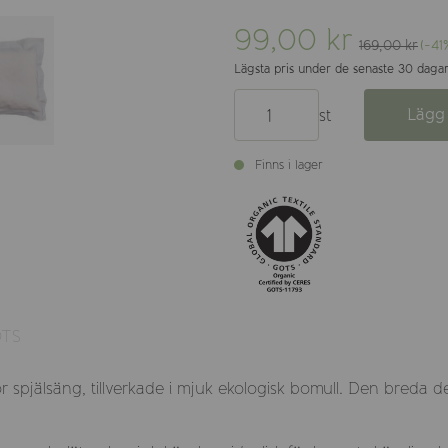
99,00 kr
169,00 kr
(-41
Lägsta pris under de senaste 30 dagar
Lägg 
st
Finns i lager
TS
ör spjälsäng, tillverkade i mjuk ekologisk bomull. Den breda d