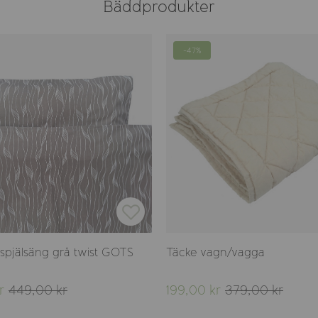
Bäddprodukter
-47%
spjälsäng grå twist GOTS
Täcke vagn/vagga
r
449,00 kr
199,00 kr
379,00 kr