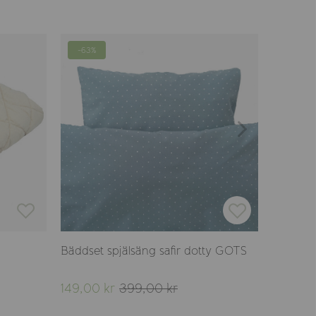
-63%
-50%
Bäddset spjälsäng safir dotty GOTS
Bäddset
149,00 kr
399,00 kr
149,00 