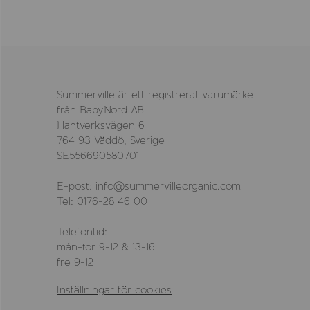
Summerville är ett registrerat varumärke
från BabyNord AB
Hantverksvägen 6
764 93 Väddö, Sverige
SE556690580701
E-post: info@summervilleorganic.com
Tel: 0176-28 46 00
Telefontid:
mån-tor 9-12 & 13-16
fre 9-12
Inställningar för cookies