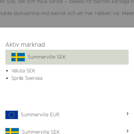
 en sval, slät och mjuk känsla – idealisk för barnets känslig
 både skonsamma mot barnet och ett mer hållbart val. Materialet
r att hela tillverkningsprocessen – från ekologisk bomullsodli
n.
Aktiv marknad
gör dem praktiska för vardagens behov.
Summerville SEK
Valuta
SEK
Språk Svenska
Summerville EUR
Relaterade produkter
Summerville SEK