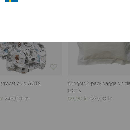
-54%
Sista chansen
 astrocat blue GOTS
Örngott 2-pack vagga vit cla
GOTS
kr
249,00 kr
59,00 kr
129,00 kr