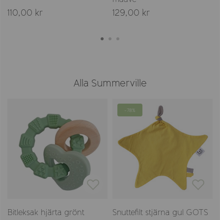
110,00 kr
129,00 kr
Alla Summerville
-78%
d
Bitleksak hjärta grönt
Snuttefilt stjärna gul GOTS