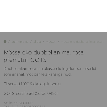
Summerville
Sköta
Mössor
Mössa eko dubbel animal rosa p
Mössa eko dubbel animal rosa
prematur GOTS
Dubbel trikåmössa i mjukaste ekologiska bomullstrikå
som är snäll mot barnets känsliga hud.
Tillverkad i 100% ekologisk bomull
GOTS-certifierad (Ceres-0497)
Artikelnr: 610061-0
EAN-kod: 7350060992344