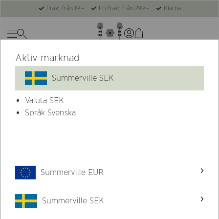
Frakt från 19:-
Fri frakt från 299:-
Klarna
Aktiv marknad
-78%
Summerville SEK
Valuta
SEK
Språk Svenska
Summerville EUR
Summerville SEK