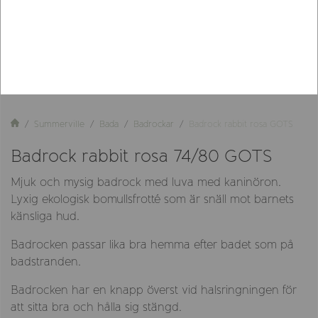
Summerville
Bada
Badrockar
Badrock rabbit rosa GOTS
Badrock rabbit rosa 74/80 GOTS
Mjuk och mysig badrock med luva med kaninöron.
Lyxig ekologisk bomullsfrotté som är snäll mot barnets
känsliga hud.
Badrocken passar lika bra hemma efter badet som på
badstranden.
Badrocken har en knapp överst vid halsringningen för
att sitta bra och hålla sig stängd.