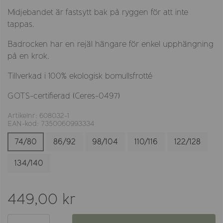
Midjebandet är fastsytt bak på ryggen för att inte
tappas.
Badrocken har en rejäl hängare för enkel upphängning
på en krok.
Tillverkad i 100% ekologisk bomullsfrotté
GOTS-certifierad (Ceres-0497)
Artikelnr: 608032-1
EAN-kod: 7350060993334
74/80
86/92
98/104
110/116
122/128
134/140
449,00 kr