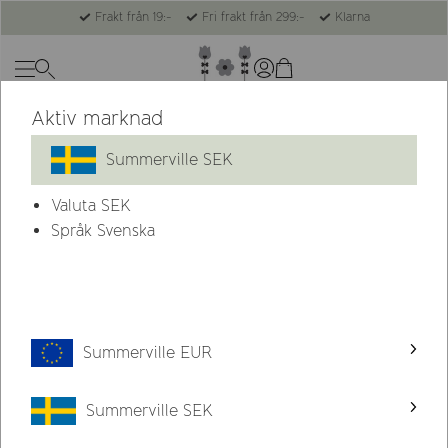
Frakt från 19:-
Fri frakt från 299:-
Klarna
Aktiv marknad
Summerville SEK
Valuta
SEK
Språk Svenska
Summerville EUR
Summerville SEK