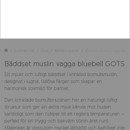
Summerville
Sova
Bäddprodukter
Bäddset muslin vagga blue
Bäddset muslin vagga bluebell GOTS
Ett mjukt och luftigt bäddset i krinklad bomullsmuslin,
designat i lugna, tidlösa färger som skapar en
harmonisk sovmiljö för barnet.
Den krinklade bomullsmuslinen har en naturligt luftig
struktur som ger en extra mjuk känsla mot huden
samtidigt som den hjälper till att reglera temperaturen –
perfekt för en trygg och bekväm sömn året runt.
Materialet är dessutom mycket lättskött och behöver inte