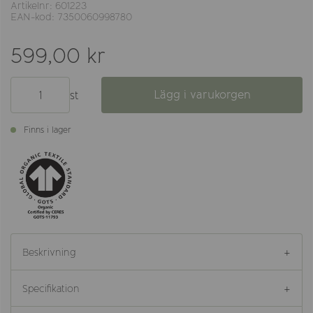
Artikelnr: 601223
EAN-kod: 7350060998780
599,00 kr
Lägg i varukorgen
st
Finns i lager
Beskrivning
Specifikation