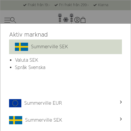
Frakt från 19:-
Fri frakt från 299:-
Klarna
Aktiv marknad
Nyhet
Summerville SEK
Valuta
SEK
Språk Svenska
Summerville EUR
Summerville SEK