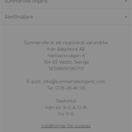
Summerville organic
Återförsäljare
Summerville är ett registrerat varumärke
från BabyNord AB
Hantverksvägen 6
764 93 Väddö, Sverige
SE556690580701
E-post: info@summervilleorganic.com
Tel: 0176-28 46 00
Telefontid:
mån-tor 9-12 & 13-16
fre 9-12
Inställningar för cookies