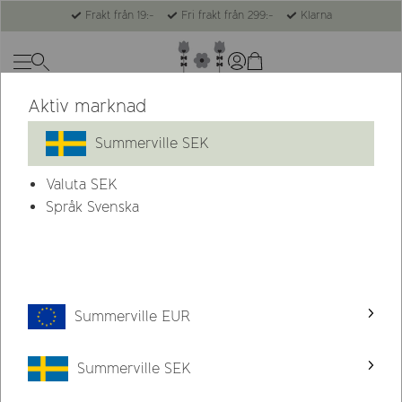
Frakt från 19:-
Fri frakt från 299:-
Klarna
Aktiv marknad
Summerville SEK
Valuta
SEK
Språk Svenska
Summerville EUR
Summerville SEK