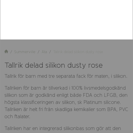
Summerville
Äta
Tallrik delad silikon dusty rose
Tallrik delad silikon dusty rose
Tallrik för barn med tre separata fack för maten, i silikon.
Tallriken för barn är tillverkad i 100% livsmedelsgodkänd
silikon som är godkänd enligt både FDA och LFGB, den
högsta klassificeringen av silikon, sk Platinum silicone.
Tallriken är helt fri från skadliga kemikalier som BPA, PVC
och ftalater.
Tallriken har en integrerad silikonbas som gör att den