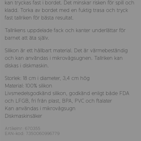
kan tryckas fast i bordet. Det minskar risken för spill och
kladd. Torka av bordet med en fuktig trasa och tryck
fast tallriken för bästa resultat.
Tallrikens uppdelade fack och kanter underlättar för
barnet att äta själv.
Silikon är ett hållbart material. Det är värmebeständig
och kan användas i mikrovågsugnen. Tallriken kan
diskas i diskmaskin.
Storlek: 18 cm i diameter, 3,4 cm hög
Material: 100% silikon
Livsmedelsgodkänd silikon, godkänd enligt både FDA
och LFGB, fri från plast, BPA, PVC och ftalater
Kan användas i mikrovågsugn
Diskmaskinsäker
Artikelnr: 670355
EAN-kod: 7350060996779