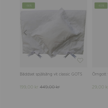
-56%
-63%
TS
Bäddset spjälsäng vit classic GOTS
Örngott 
199,00 kr
449,00 kr
29,00 k