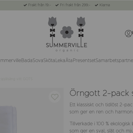
Frakt från 19:-
Fri frakt från 299:-
Klarna
ummerville
Bada
Sova
Sköta
Leka
Äta
Presentset
Samarbetspartne
spjälsäng vitt GOTS
Örngott 2-pack 
Ett klassiskt och tidlöst 2-pac
som ger en ren och harmoni
Tillverkade i 100 % ekologisk
som ger en sval, slät och mj