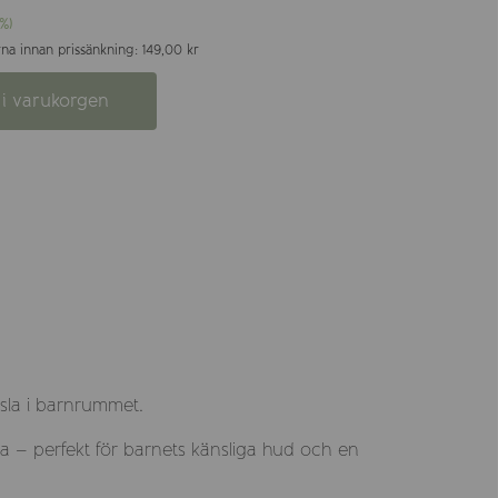
%)
na innan prissänkning: 149,00 kr
i varukorgen
nsla i barnrummet.
yta – perfekt för barnets känsliga hud och en