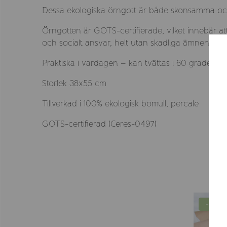
Dessa ekologiska örngott är både skonsamma och hå
Örngotten är GOTS-certifierade, vilket innebär att
och socialt ansvar, helt utan skadliga ämnen.
Praktiska i vardagen – kan tvättas i 60 grader o
Storlek 38x55 cm
Tillverkad i 100% ekologisk bomull, percale
GOTS-certifierad (Ceres-0497)
-45%