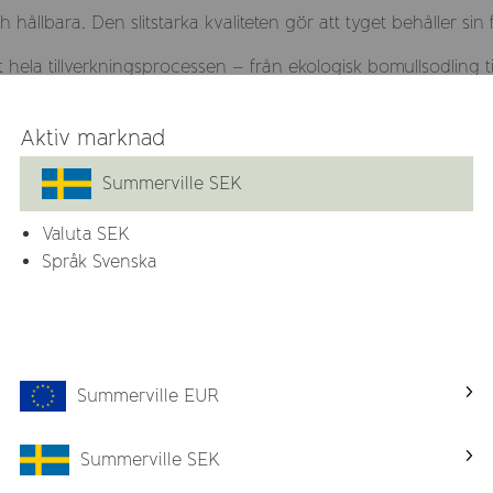
llbara. Den slitstarka kvaliteten gör att tyget behåller sin
 hela tillverkningsprocessen – från ekologisk bomullsodling ti
Aktiv marknad
ch blir släta igen genom att skakas ut och hängtorkas, utan b
Summerville SEK
Valuta
SEK
Språk Svenska
Relaterade produkter
Summerville EUR
Summerville SEK