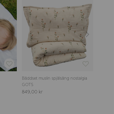
Nyhet
Bäddset muslin spjälsäng nostalgia
Bäddset
GOTS
849,00 kr
599,00