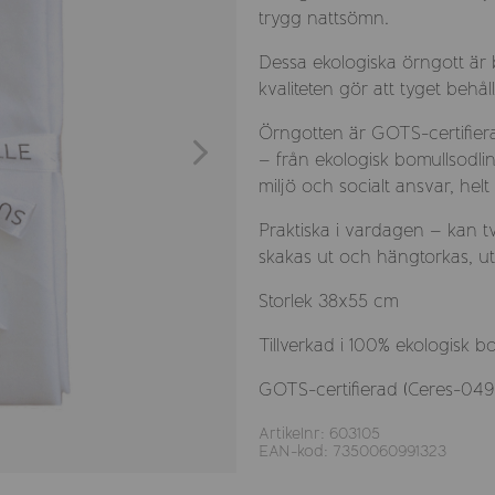
trygg nattsömn.
Dessa ekologiska örngott är
kvaliteten gör att tyget behå
Örngotten är GOTS-certifierad
– från ekologisk bomullsodlin
miljö och socialt ansvar, hel
Praktiska i vardagen – kan tv
skakas ut och hängtorkas, u
Storlek 38x55 cm
Tillverkad i 100% ekologisk b
GOTS-certifierad (Ceres-049
Artikelnr: 603105
EAN-kod: 7350060991323