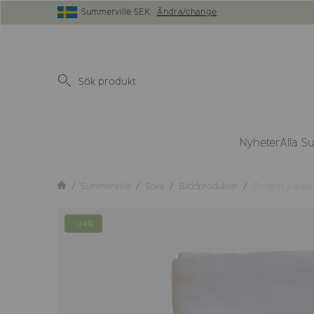
Summerville SEK
Ändra/change
Nyheter
Alla S
Summerville
Sova
Bäddprodukter
Örngott 2-pack 
-34%