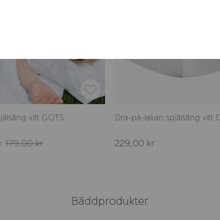
jälsäng vitt GOTS
Dra-på-lakan spjälsäng vitt
r
179,00 kr
229,00 kr
Bäddprodukter