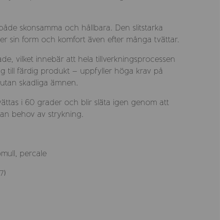
 både skonsamma och hållbara. Den slitstarka
ller sin form och komfort även efter många tvättar.
e, vilket innebär att hela tillverkningsprocessen
g till färdig produkt – uppfyller höga krav på
t utan skadliga ämnen.
ättas i 60 grader och blir släta igen genom att
tan behov av strykning.
omull, percale
7)