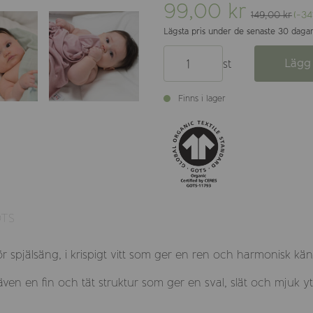
99,00 kr
149,00 kr
(-34
Lägsta pris under de senaste 30 dagar
Lägg 
st
Finns i lager
TS
 för spjälsäng, i krispigt vitt som ger en ren och harmonisk kä
väven en fin och tät struktur som ger en sval, slät och mjuk 