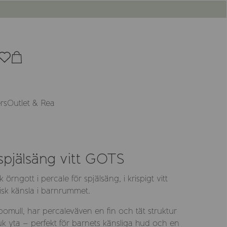
rs
Outlet & Rea
spjälsäng vitt GOTS
k örngott i percale för spjälsäng, i krispigt vitt
sk känsla i barnrummet.
 bomull, har percaleväven en fin och tät struktur
uk yta – perfekt för barnets känsliga hud och en