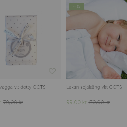
-45%
vagga vit dotty GOTS
Lakan spjälsäng vitt GOTS
r
79,00 kr
99,00 kr
179,00 kr