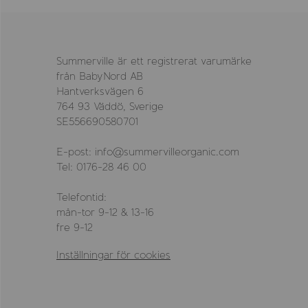
Summerville är ett registrerat varumärke
från BabyNord AB
Hantverksvägen 6
764 93 Väddö, Sverige
SE556690580701
E-post: info@summervilleorganic.com
Tel: 0176-28 46 00
Telefontid:
mån-tor 9-12 & 13-16
fre 9-12
Inställningar för cookies