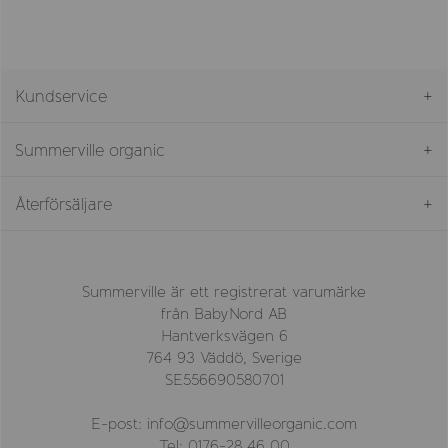
Kundservice
Summerville organic
Återförsäljare
Summerville är ett registrerat varumärke
från BabyNord AB
Hantverksvägen 6
764 93 Väddö, Sverige
SE556690580701
E-post: info@summervilleorganic.com
Tel: 0176-28 46 00