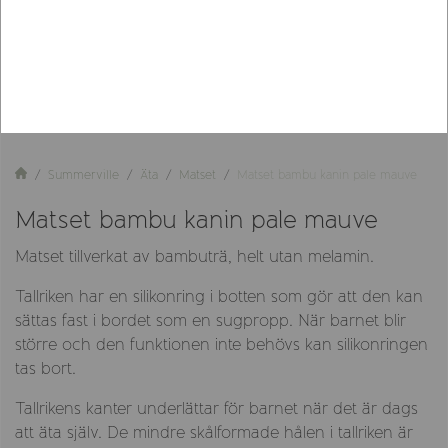
Summerville
Äta
Matset
Matset bambu kanin pale mauve
Matset bambu kanin pale mauve
Matset tillverkat av bambuträ, helt utan melamin.
Tallriken har en silikonring i botten som gör att den kan
sättas fast i bordet som en sugpropp. När barnet blir
större och den funktionen inte behövs kan silikonringen
tas bort.
Tallrikens kanter underlättar för barnet när det är dags
att äta själv. De mindre skålformade hålen i tallriken är