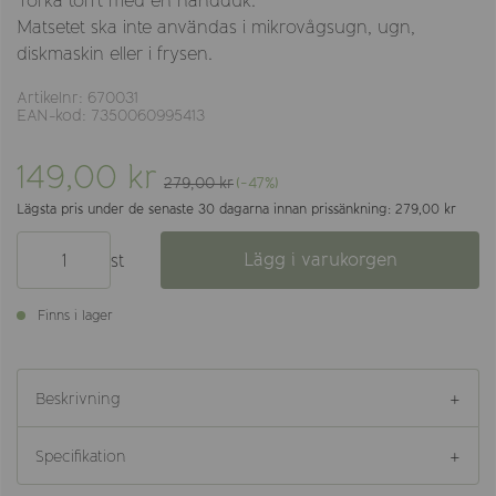
Torka torrt med en handduk.
Matsetet ska inte användas i mikrovågsugn, ugn,
diskmaskin eller i frysen.
Artikelnr: 670031
EAN-kod: 7350060995413
149,00 kr
279,00 kr
(-47%)
Lägsta pris under de senaste 30 dagarna innan prissänkning: 279,00 kr
Lägg i varukorgen
st
Finns i lager
Beskrivning
Specifikation