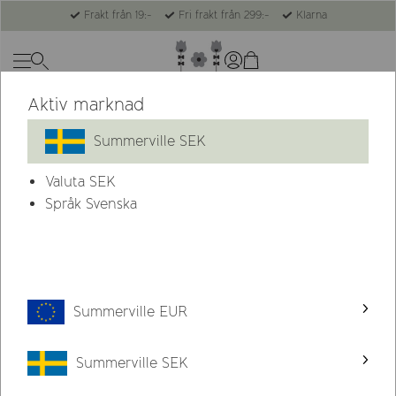
Frakt från 19:-
Fri frakt från 299:-
Klarna
Aktiv marknad
-47%
Sista chansen
Summerville SEK
Valuta
SEK
Språk Svenska
Summerville EUR
Summerville SEK