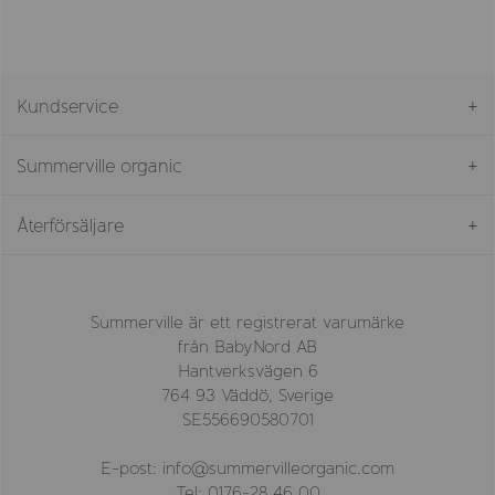
Kundservice
Summerville organic
Återförsäljare
Summerville är ett registrerat varumärke
från BabyNord AB
Hantverksvägen 6
764 93 Väddö, Sverige
SE556690580701
E-post: info@summervilleorganic.com
Tel: 0176-28 46 00