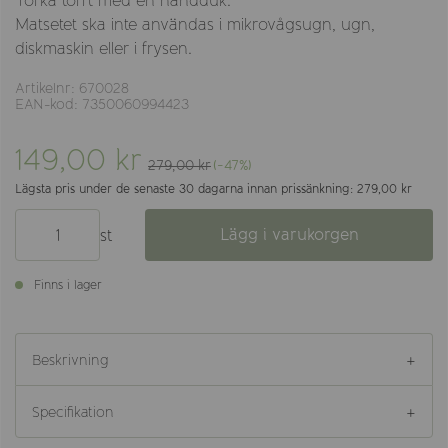
Torka torrt med en handduk.
Matsetet ska inte användas i mikrovågsugn, ugn,
diskmaskin eller i frysen.
Artikelnr: 670028
EAN-kod: 7350060994423
149,00 kr
279,00 kr
(-47%)
Lägsta pris under de senaste 30 dagarna innan prissänkning: 279,00 kr
Lägg i varukorgen
st
Finns i lager
Beskrivning
Specifikation