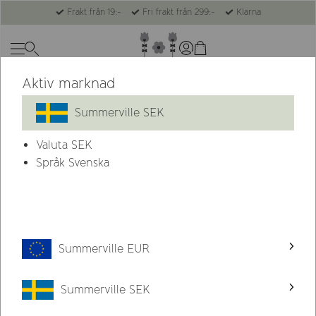
Frakt från 19:-
Fri frakt från 299:-
Klarna
Aktiv marknad
-47%
Summerville SEK
Valuta
SEK
Språk Svenska
Summerville EUR
Summerville SEK