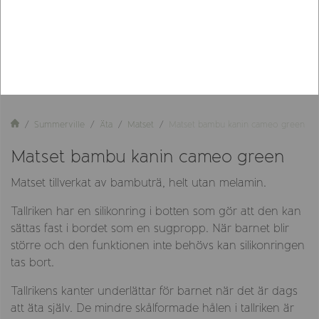
Summerville
Äta
Matset
Matset bambu kanin cameo green
Matset bambu kanin cameo green
Matset tillverkat av bambuträ, helt utan melamin.
Tallriken har en silikonring i botten som gör att den kan
sättas fast i bordet som en sugpropp. När barnet blir
större och den funktionen inte behövs kan silikonringen
tas bort.
Tallrikens kanter underlättar för barnet när det är dags
att äta själv. De mindre skålformade hålen i tallriken är