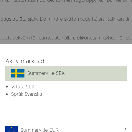
 den kan sättas fast i bordet som en sugpropp. När barnet bli
r dags att äta själv. De mindre skålformade hålen i tallriken 
a och bekväm för barnet att hålla i. Silikonets mjukhet gör 
är fritt från BPA, BPS, PVC, bly, ftalater och melamin.
Aktiv marknad
Summerville SEK
delsgodkänd beläggning för att stå emot fukt och inte mis
h helt fri från plast, BPA, PVC och phtalater.
Valuta
SEK
Språk Svenska
iskmaskin eller i frysen.
Summerville EUR