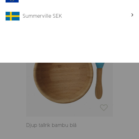
Summerville SEK
Relaterade produkter
-66%
Djup tallrik bambu blå