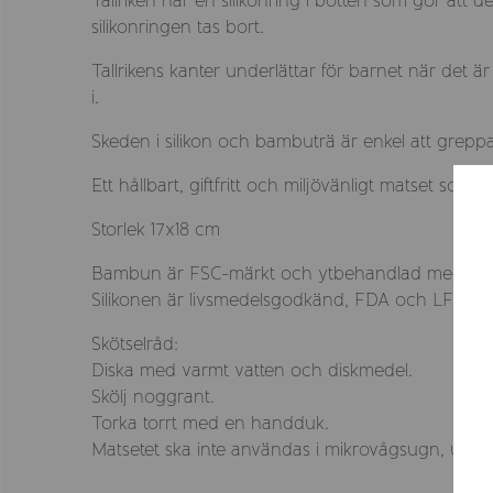
Tallriken har en silikonring i botten som gör att
silikonringen tas bort.
Tallrikens kanter underlättar för barnet när det ä
i.
Skeden i silikon och bambuträ är enkel att grepp
Ett hållbart, giftfritt och miljövänligt matset som 
Storlek 17x18 cm
Bambun är FSC-märkt och ytbehandlad med livsme
Silikonen är livsmedelsgodkänd, FDA och LFGB, oc
Skötselråd:
Diska med varmt vatten och diskmedel.
Skölj noggrant.
Torka torrt med en handduk.
Matsetet ska inte användas i mikrovågsugn, ugn, d