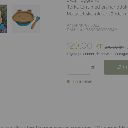
Skölj noggrant.
Torka torrt med en handduk
Matsetet ska inte användas i 
Artikelnr: 670022
EAN-kod: 7350060993549
129,00 kr
279,00 kr
(-
Lägsta pris under de senaste 30 dagar
Lägg 
st
Finns i lager