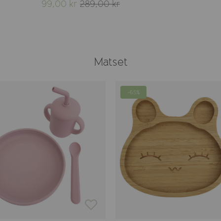
99,00 kr
289,00 kr
Matset
-65%