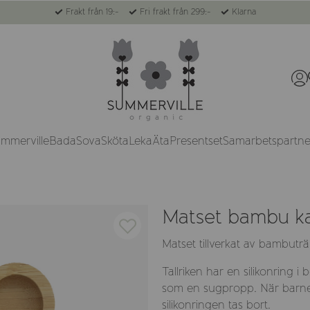
Frakt från 19:-
Fri frakt från 299:-
Klarna
ummerville
Bada
Sova
Sköta
Leka
Äta
Presentset
Samarbetspartne
Matset bambu ka
Matset tillverkat av bambuträ
Tallriken har en silikonring i
som en sugpropp. När barnet
silikonringen tas bort.