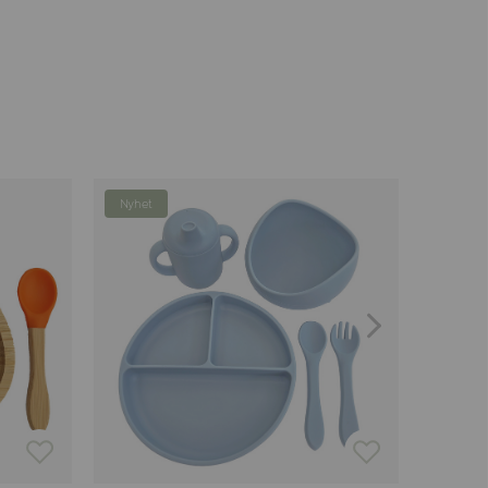
Nyhet
-54%