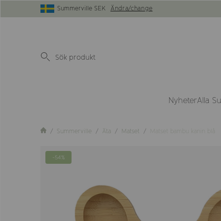
Summerville SEK
Ändra/change
Nyheter
Alla S
Summerville
Äta
Matset
Matset bambu kanin blå
-54%