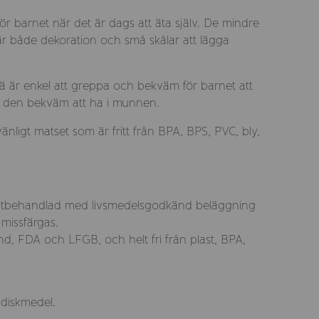
 för barnet när det är dags att äta själv. De mindre
 är både dekoration och små skålar att lägga
ä är enkel att greppa och bekväm för barnet att
gör den bekväm att ha i munnen.
jövänligt matset som är fritt från BPA, BPS, PVC, bly,
tbehandlad med livsmedelsgodkänd beläggning
 missfärgas.
nd, FDA och LFGB, och helt fri från plast, BPA,
diskmedel.