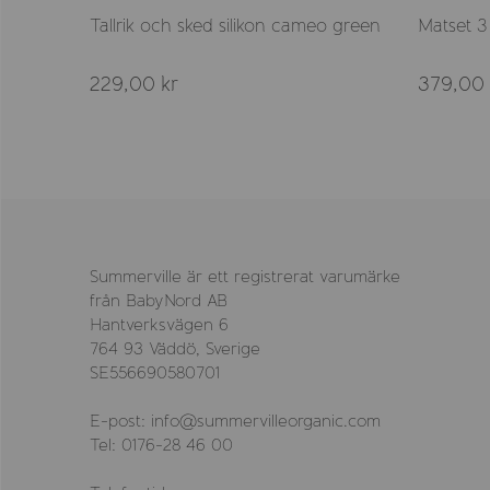
mauve
Tallrik och sked silikon cameo green
Matset 3
229,00 kr
379,00 
Summerville är ett registrerat varumärke
från BabyNord AB
Hantverksvägen 6
764 93 Väddö, Sverige
SE556690580701
E-post: info@summervilleorganic.com
Tel: 0176-28 46 00