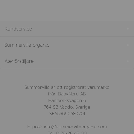
Kundservice
Summerville organic
Återförsäljare
Summerville är ett registrerat varumärke
från BabyNord AB
Hantverksvägen 6
764 93 Väddö, Sverige
SE556690580701
E-post: info@summervilleorganic.com
Tel: 0176-28 46 00