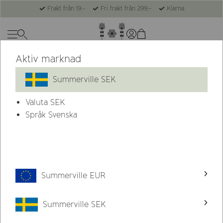
Frakt från 19:-
Fri frakt från 299:-
Klarna
Aktiv marknad
-34%
Summerville SEK
Valuta
SEK
Språk Svenska
Summerville EUR
Summerville SEK