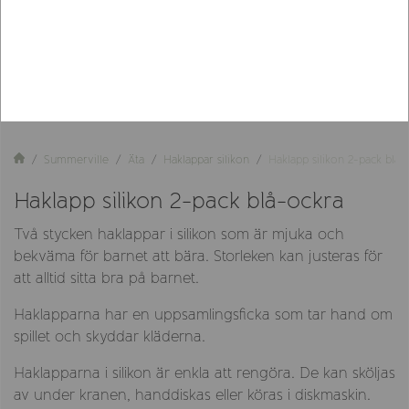
Summerville
Äta
Haklappar silikon
Haklapp silikon 2-pack blå-
Haklapp silikon 2-pack blå-ockra
Två stycken haklappar i silikon som är mjuka och
bekväma för barnet att bära. Storleken kan justeras för
att alltid sitta bra på barnet.
Haklapparna har en uppsamlingsficka som tar hand om
spillet och skyddar kläderna.
Haklapparna i silikon är enkla att rengöra. De kan sköljas
av under kranen, handdiskas eller köras i diskmaskin.