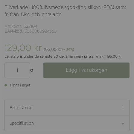
Tillverkade i 100% livsmedelsgodkänd silikon (FDA) samt
fri från BPA och phtalater.
Artikelnr: 622104
EAN-kod: 7350060994553
129,00 kr
195,00 kr
(-34%)
Lägsta pris under de senaste 30 dagarna innan prissänkning: 195,00 kr
Lägg i varukorgen
st
Finns i lager
Beskrivning
Specifikation