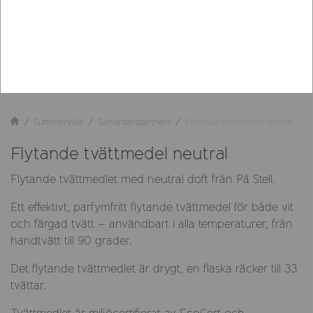
Summerville
Samarbetspartners
Flytande tvättmedel neutral
Flytande tvättmedel neutral
Flytande tvättmedlet med neutral doft från På Stell.
Ett effektivt, parfymfritt flytande tvättmedel för både vit
och färgad tvätt – användbart i alla temperaturer, från
handtvätt till 90 grader.
Det flytande tvättmedlet är drygt, en flaska räcker till 33
tvättar.