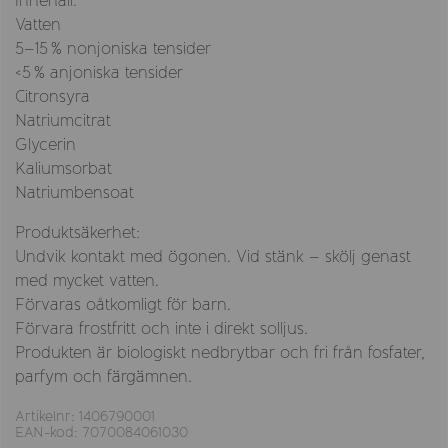
Innehåll:
Vatten
5–15 % nonjoniska tensider
<5 % anjoniska tensider
Citronsyra
Natriumcitrat
Glycerin
Kaliumsorbat
Natriumbensoat
Produktsäkerhet:
Undvik kontakt med ögonen. Vid stänk – skölj genast
med mycket vatten.
Förvaras oåtkomligt för barn.
Förvara frostfritt och inte i direkt solljus.
Produkten är biologiskt nedbrytbar och fri från fosfater,
parfym och färgämnen.
Artikelnr: 1406790001
EAN-kod: 7070084061030