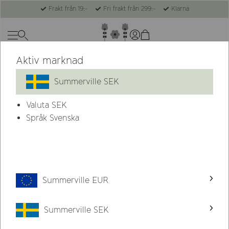
Frakt från 19:-
Fri frakt från 299:-
Klarna
Aktiv marknad
Summerville SEK
Valuta
SEK
Språk Svenska
Summerville EUR
Summerville SEK